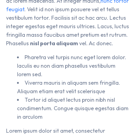
ac lorem maecenas. At integer mauris,
nunc tortor
feugiat
. Velit id non ipsum posuere vel et tellus
vestibulum tortor. Facilisis sit ac hac arcu. Lectus
integer egestas eget mauris ultrices. Lacus, luctus
fringilla massa faucibus amet pretium est rutrum.
Phasellus
nisl porta aliquam
vel. Ac donec.
Pharetra vel turpis nunc eget lorem dolor.
Iaculis eu non diam phasellus vestibulum
lorem sed.
Viverra mauris in aliquam sem fringilla.
Aliquam etiam erat velit scelerisque
Tortor id aliquet lectus proin nibh nisl
condimentum. Congue quisque egestas diam
in arculom
Lorem ipsum dolor sit amet, consectetur